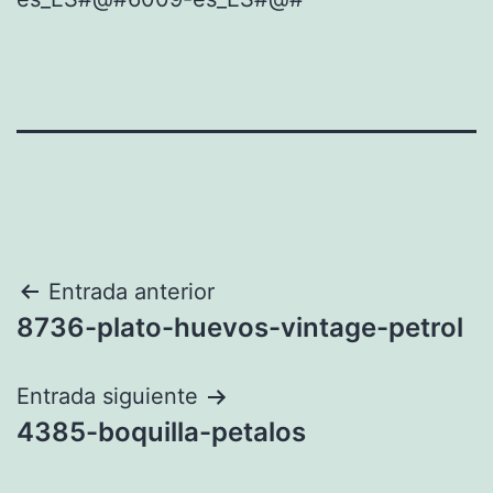
Navegación
Entrada anterior
8736-plato-huevos-vintage-petrol
de
entradas
Entrada siguiente
4385-boquilla-petalos