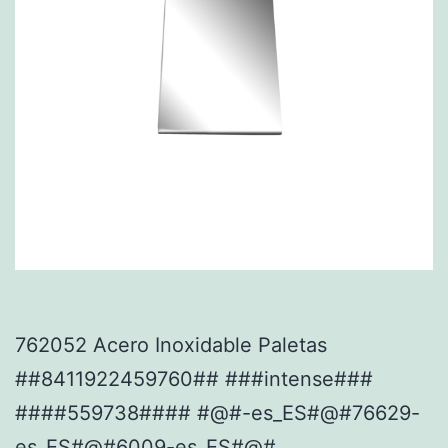
762052 Acero Inoxidable Paletas
##8411922459760## ###intense###
####559738#### #@#-es_ES#@#76629-
es_ES#@#6009-es_ES#@#