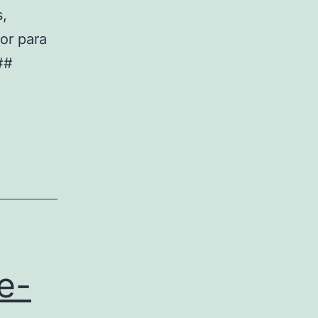
s,
or para
##
e-