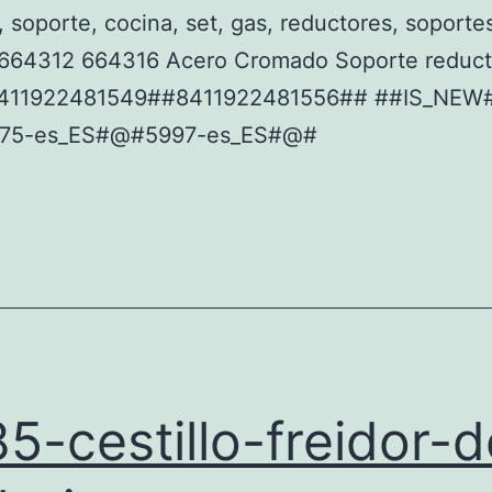
, soporte, cocina, set, gas, reductores, soporte
 664312 664316 Acero Cromado Soporte reduct
8411922481549##8411922481556## ##IS_NEW
75-es_ES#@#5997-es_ES#@#
5-cestillo-freidor-d