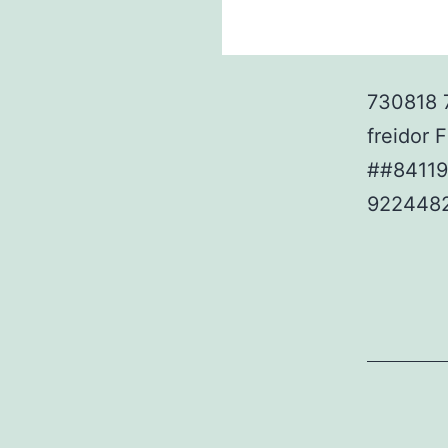
730818 
freidor 
##8411
922448