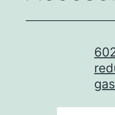
602
red
gas