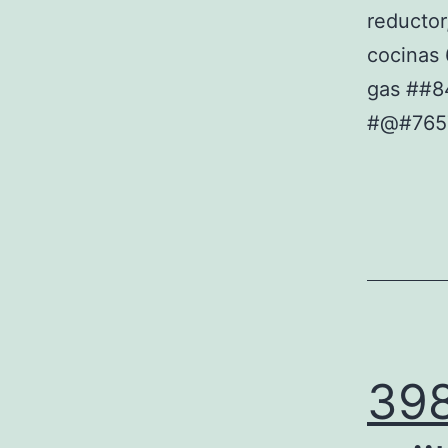
reductor
cocinas
gas ##
#@#765
398