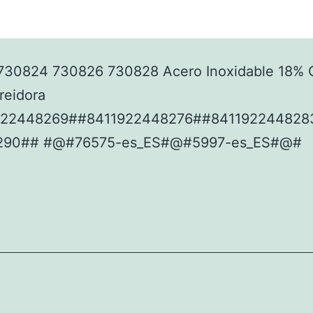
730824 730826 730828 Acero Inoxidable 18% C
Freidora
922448269##8411922448276##841192244828
290## #@#76575-es_ES#@#5997-es_ES#@#