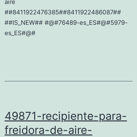
aire
##8411922476385##8411922486087##
##IS_NEW## #@#76489-es_ES#@#5979-
es_ES#@#
49871-recipiente-para-
freidora-de-aire-