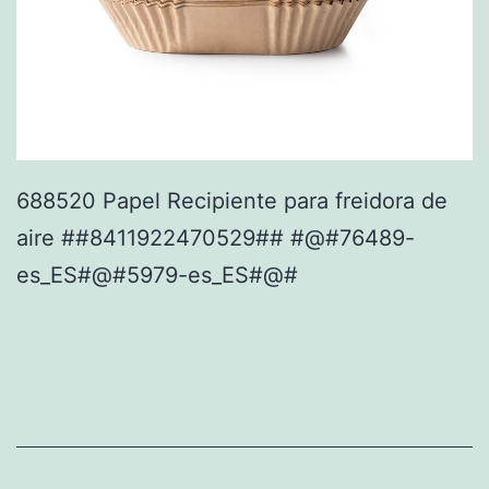
688520 Papel Recipiente para freidora de
aire ##8411922470529## #@#76489-
es_ES#@#5979-es_ES#@#