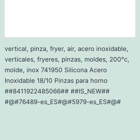
vertical, pinza, fryer, air, acero inoxidable,
verticales, fryeres, pinzas, moldes, 200°c,
molde, inox 741950 Silicona Acero
Inoxidable 18/10 Pinzas para horno
##8411922485066## ##IS_NEW##
#@#76489-es_ES#@#5979-es_ES#@#