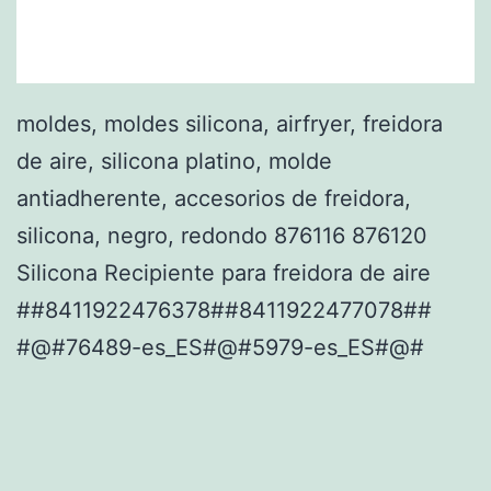
moldes, moldes silicona, airfryer, freidora
de aire, silicona platino, molde
antiadherente, accesorios de freidora,
silicona, negro, redondo 876116 876120
Silicona Recipiente para freidora de aire
##8411922476378##8411922477078##
#@#76489-es_ES#@#5979-es_ES#@#