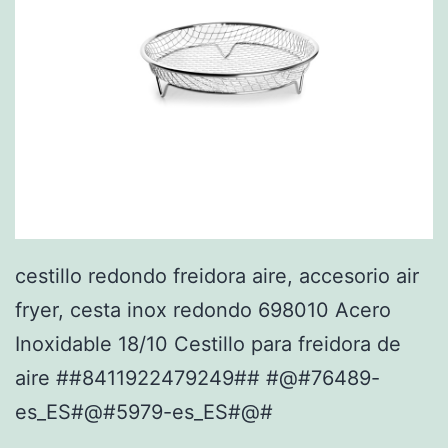
cestillo redondo freidora aire, accesorio air
fryer, cesta inox redondo 698010 Acero
Inoxidable 18/10 Cestillo para freidora de
aire ##8411922479249## #@#76489-
es_ES#@#5979-es_ES#@#