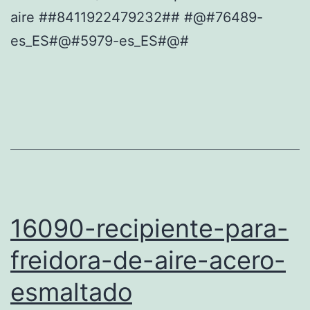
aire ##8411922479232## #@#76489-
es_ES#@#5979-es_ES#@#
16090-recipiente-para-
freidora-de-aire-acero-
esmaltado