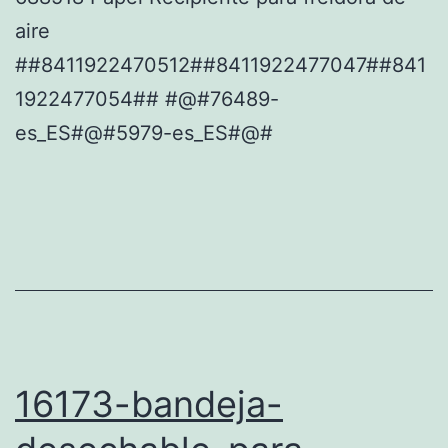
aire
##8411922470512##8411922477047##841
1922477054## #@#76489-
es_ES#@#5979-es_ES#@#
16173-bandeja-