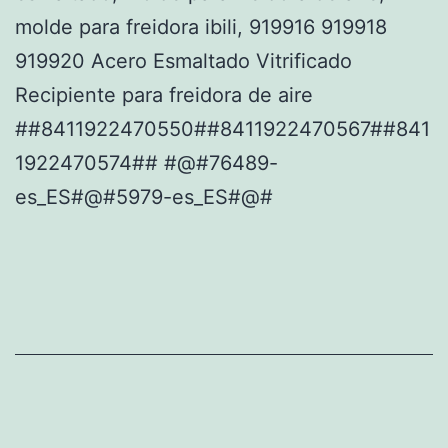
molde para freidora ibili, 919916 919918
919920 Acero Esmaltado Vitrificado
Recipiente para freidora de aire
##8411922470550##8411922470567##841
1922470574## #@#76489-
es_ES#@#5979-es_ES#@#