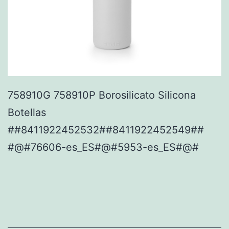
758910G 758910P Borosilicato Silicona
Botellas
##8411922452532##8411922452549##
#@#76606-es_ES#@#5953-es_ES#@#