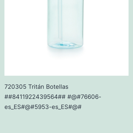
720305 Tritán Botellas
##8411922439564## #@#76606-
es_ES#@#5953-es_ES#@#