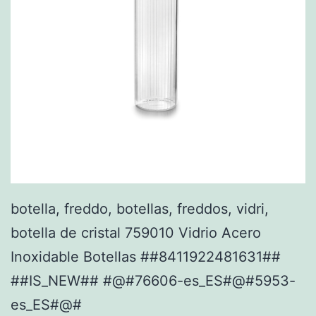
botella, freddo, botellas, freddos, vidri,
botella de cristal 759010 Vidrio Acero
Inoxidable Botellas ##8411922481631##
##IS_NEW## #@#76606-es_ES#@#5953-
es_ES#@#