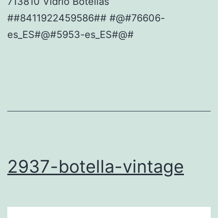
713810 Vidrio Botellas
##8411922459586## #@#76606-
es_ES#@#5953-es_ES#@#
2937-botella-vintage