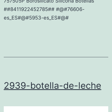
757505P Borosilicato Silicona Botellas
##8411922452785## #@#76606-
es_ES#@#5953-es_ES#@#
2939-botella-de-leche