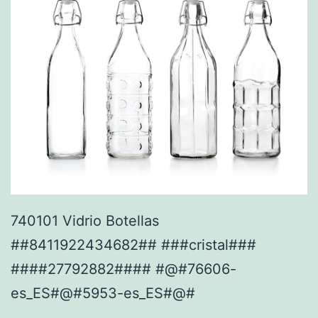
740101 Vidrio Botellas
##8411922434682## ###cristal###
####27792882#### #@#76606-
es_ES#@#5953-es_ES#@#