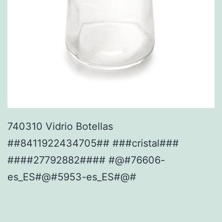
740310 Vidrio Botellas
##8411922434705## ###cristal###
####27792882#### #@#76606-
es_ES#@#5953-es_ES#@#