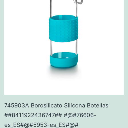
745903A Borosilicato Silicona Botellas
##8411922436747## #@#76606-
es_ES#@#5953-es_ES#@#