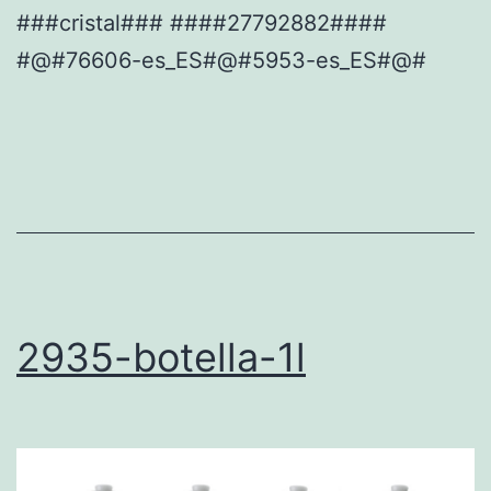
###cristal### ####27792882####
#@#76606-es_ES#@#5953-es_ES#@#
2935-botella-1l