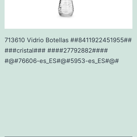
713610 Vidrio Botellas ##8411922451955##
###cristal### ####27792882####
#@#76606-es_ES#@#5953-es_ES#@#