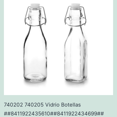
740202 740205 Vidrio Botellas
##8411922435610##8411922434699##