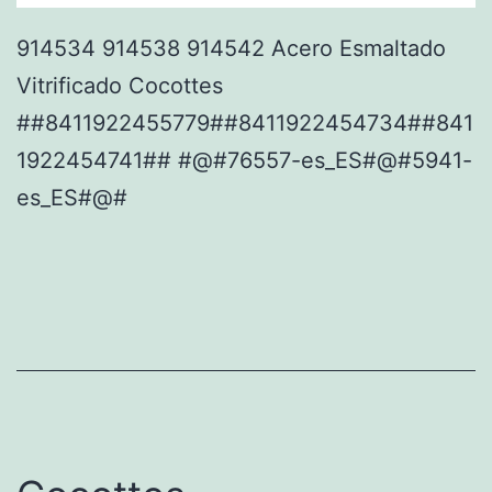
914534 914538 914542 Acero Esmaltado
Vitrificado Cocottes
##8411922455779##8411922454734##841
1922454741## #@#76557-es_ES#@#5941-
es_ES#@#