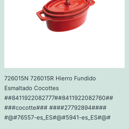
726015N 726015R Hierro Fundido
Esmaltado Cocottes
##8411922082777##8411922082760##
###cocotte### ####27792894####
#@#76557-es_ES#@#5941-es_ES#@#