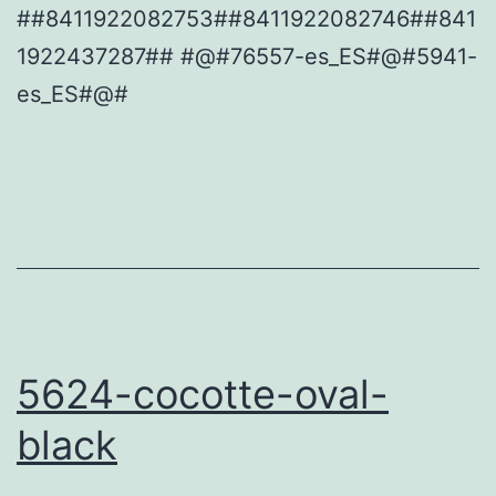
##8411922082753##8411922082746##841
1922437287## #@#76557-es_ES#@#5941-
es_ES#@#
5624-cocotte-oval-
black