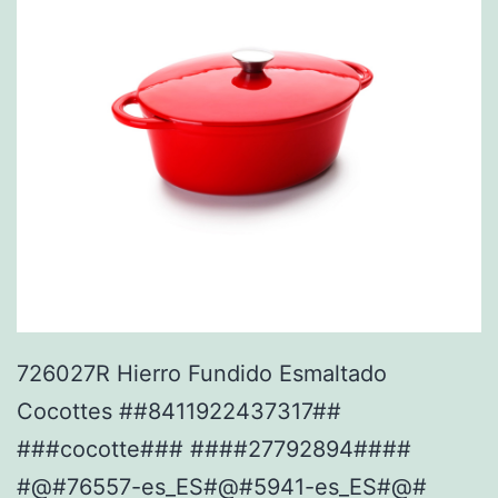
726027R Hierro Fundido Esmaltado
Cocottes ##8411922437317##
###cocotte### ####27792894####
#@#76557-es_ES#@#5941-es_ES#@#