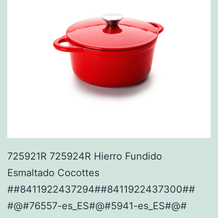
725921R 725924R Hierro Fundido
Esmaltado Cocottes
##8411922437294##8411922437300##
#@#76557-es_ES#@#5941-es_ES#@#