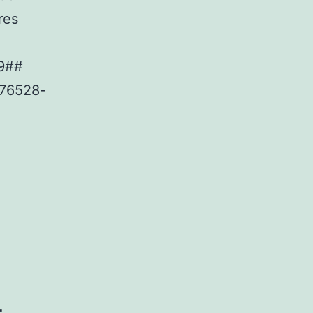
res
9##
76528-
-