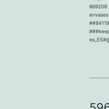
669208 A
envases
##8411
###kee
es_ES#
596