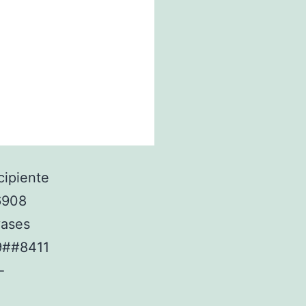
cipiente
6908
vases
9##8411
-