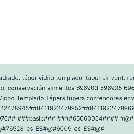
adrado, táper vidrio templado, táper air vent, re
co, conservación alimentos 696903 696905 69
Vidrio Templado Tápers tupers contendores en
922478945##8411922478952##841192247896
976## ###basic### ####65063054#### #@#
@#76528-es_ES#@#6009-es_ES#@#