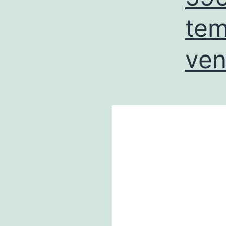
tem
ven