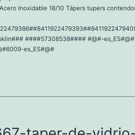
cero Inoxidable 18/10 Tápers tupers contendo
922479386##8411922479393##841192247940
pklin### ####57308538#### #@#-es_ES#@#
@#6009-es_ES#@#
67-taper-de-vidrio