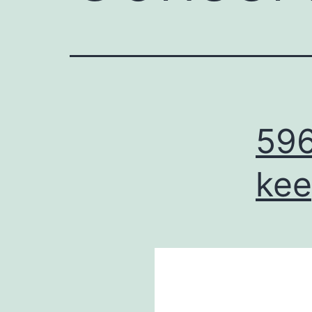
596
kee