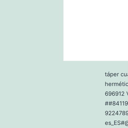
táper cu
herméti
696912 
##8411
922478
es_ES#