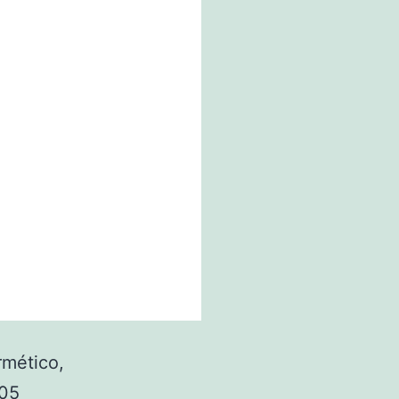
rmético,
205