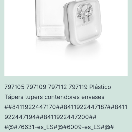
797105 797109 797112 797119 Plástico
Tápers tupers contendores envases
##8411922447170##8411922447187##8411
922447194##8411922447200##
#@#76631-es_ES#@#6009-es_ES#@#