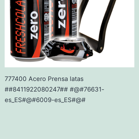
777400 Acero Prensa latas
##8411922080247## #@#76631-
es_ES#@#6009-es_ES#@#