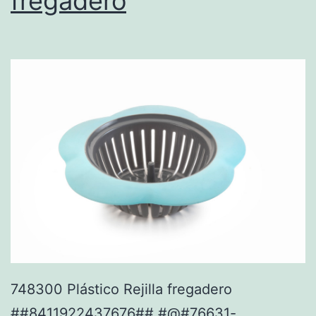
fregadero
748300 Plástico Rejilla fregadero
##8411922437676## #@#76631-