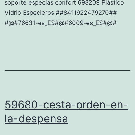
soporte especias confort 698209 Plástico
Vidrio Especieros ##8411922479270##
#@#76631-es_ES#@#6009-es_ES#@#
59680-cesta-orden-en-
la-despensa