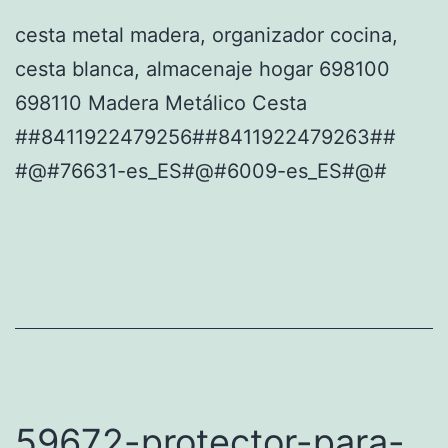
cesta metal madera, organizador cocina,
cesta blanca, almacenaje hogar 698100
698110 Madera Metálico Cesta
##8411922479256##8411922479263##
#@#76631-es_ES#@#6009-es_ES#@#
59672-protector-para-