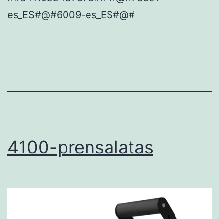
es_ES#@#6009-es_ES#@#
4100-prensalatas