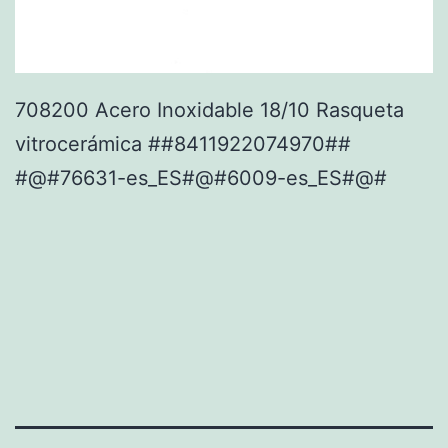
708200 Acero Inoxidable 18/10 Rasqueta
vitrocerámica ##8411922074970##
#@#76631-es_ES#@#6009-es_ES#@#