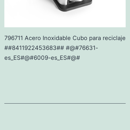
796711 Acero Inoxidable Cubo para reciclaje
##8411922453683## #@#76631-
es_ES#@#6009-es_ES#@#