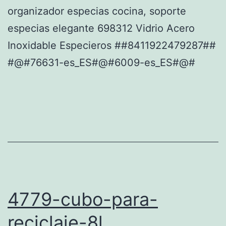
organizador especias cocina, soporte
especias elegante 698312 Vidrio Acero
Inoxidable Especieros ##8411922479287##
#@#76631-es_ES#@#6009-es_ES#@#
4779-cubo-para-
reciclaje-8l