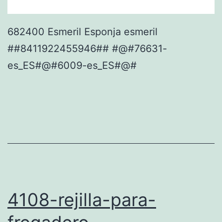
682400 Esmeril Esponja esmeril
##8411922455946## #@#76631-
es_ES#@#6009-es_ES#@#
4108-rejilla-para-