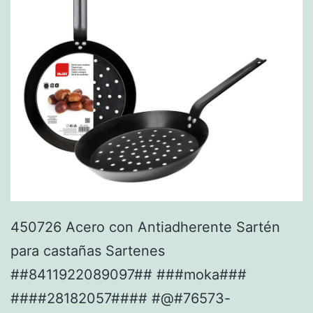
450726 Acero con Antiadherente Sartén
para castañas Sartenes
##8411922089097## ###moka###
####28182057#### #@#76573-