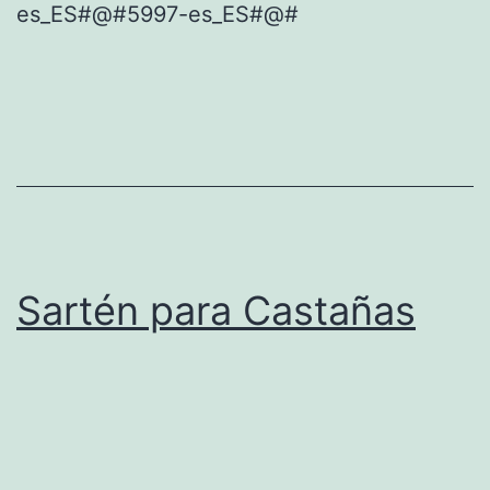
es_ES#@#5997-es_ES#@#
Sartén para Castañas