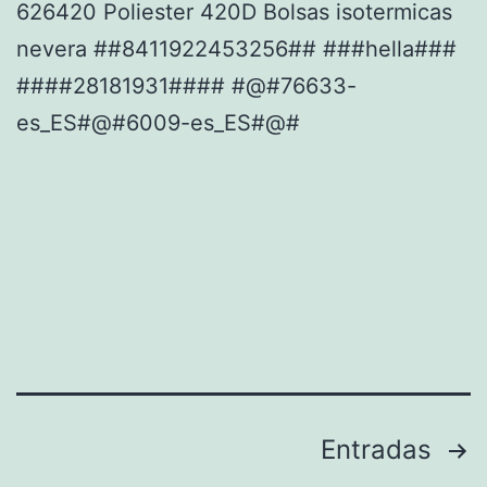
626420 Poliester 420D Bolsas isotermicas
nevera ##8411922453256## ###hella###
####28181931#### #@#76633-
es_ES#@#6009-es_ES#@#
Paginación
Entradas