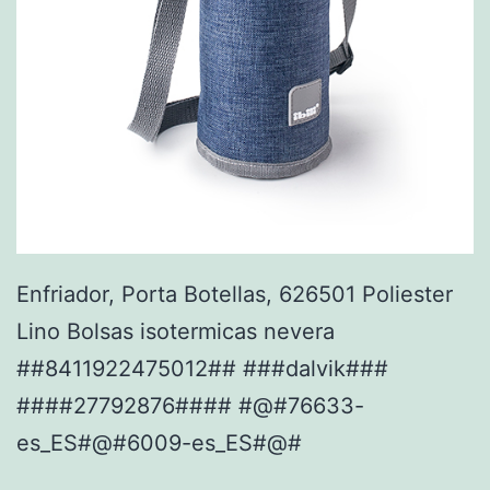
Enfriador, Porta Botellas, 626501 Poliester
Lino Bolsas isotermicas nevera
##8411922475012## ###dalvik###
####27792876#### #@#76633-
es_ES#@#6009-es_ES#@#