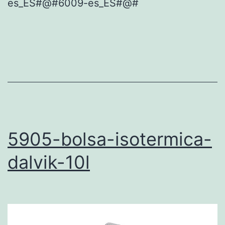
es_ES#@#6009-es_ES#@#
5905-bolsa-isotermica-
dalvik-10l