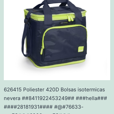
626415 Poliester 420D Bolsas isotermicas
nevera ##8411922453249## ###hella###
####28181931#### #@#76633-