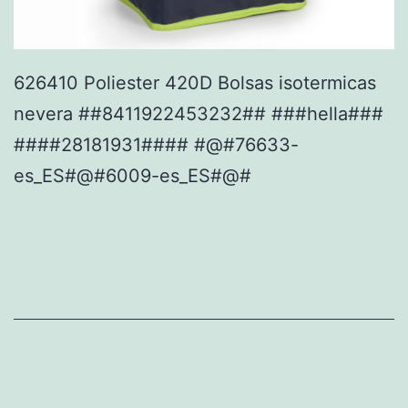
626410 Poliester 420D Bolsas isotermicas
nevera ##8411922453232## ###hella###
####28181931#### #@#76633-
es_ES#@#6009-es_ES#@#