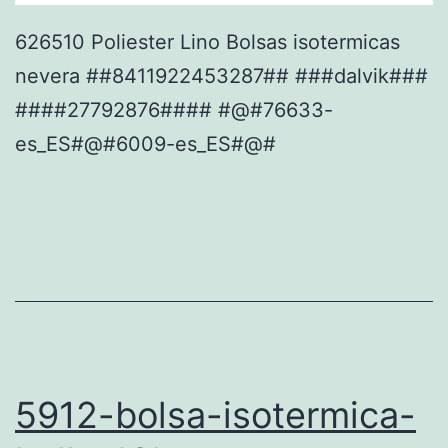
626510 Poliester Lino Bolsas isotermicas
nevera ##8411922453287## ###dalvik###
####27792876#### #@#76633-
es_ES#@#6009-es_ES#@#
5912-bolsa-isotermica-