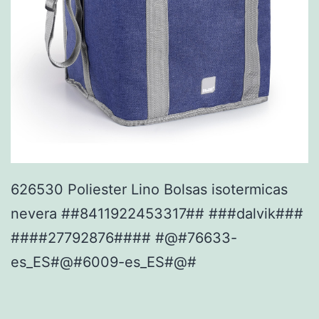
626530 Poliester Lino Bolsas isotermicas
nevera ##8411922453317## ###dalvik###
####27792876#### #@#76633-
es_ES#@#6009-es_ES#@#