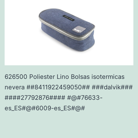
626500 Poliester Lino Bolsas isotermicas
nevera ##8411922459050## ###dalvik###
####27792876#### #@#76633-
es_ES#@#6009-es_ES#@#