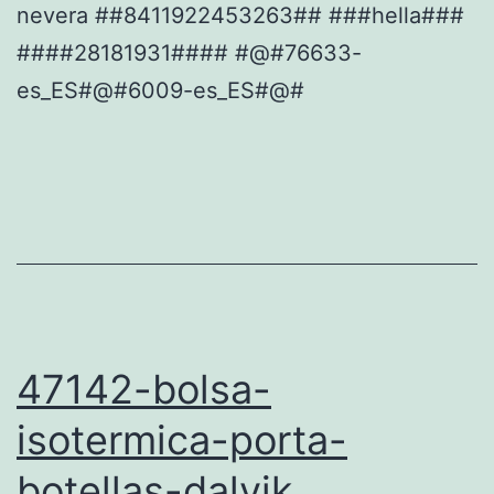
nevera ##8411922453263## ###hella###
####28181931#### #@#76633-
es_ES#@#6009-es_ES#@#
47142-bolsa-
isotermica-porta-
botellas-dalvik