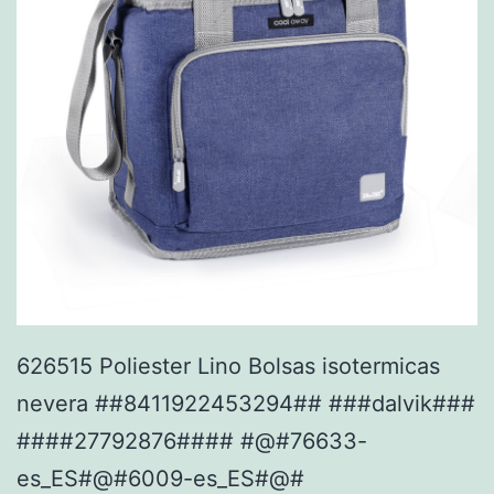
626515 Poliester Lino Bolsas isotermicas
nevera ##8411922453294## ###dalvik###
####27792876#### #@#76633-
es_ES#@#6009-es_ES#@#