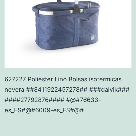
627227 Poliester Lino Bolsas isotermicas
nevera ##8411922457278## ###dalvik###
####27792876#### #@#76633-
es_ES#@#6009-es_ES#@#