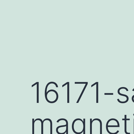
Saltar
al
contenido
16171-s
magnet