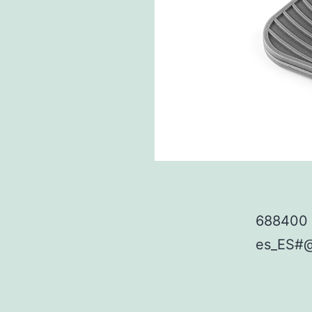
688400 
es_ES#