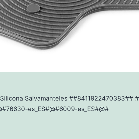
Silicona Salvamanteles ##8411922470383## 
@#76630-es_ES#@#6009-es_ES#@#