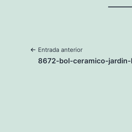
Navegación
Entrada anterior
8672-bol-ceramico-jardin-
de
entradas