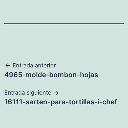
Navegación
Entrada anterior
4965-molde-bombon-hojas
de
entradas
Entrada siguiente
16111-sarten-para-tortillas-i-chef