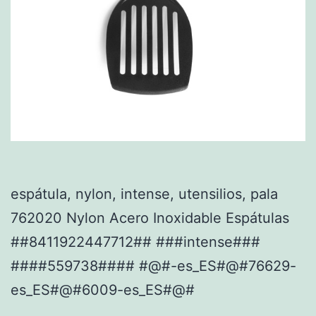
espátula, nylon, intense, utensilios, pala
762020 Nylon Acero Inoxidable Espátulas
##8411922447712## ###intense###
####559738#### #@#-es_ES#@#76629-
es_ES#@#6009-es_ES#@#