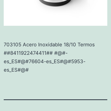
703105 Acero Inoxidable 18/10 Termos
##8411922474411## #@#-
es_ES#@#76604-es_ES#@#5953-
es_ES#@#