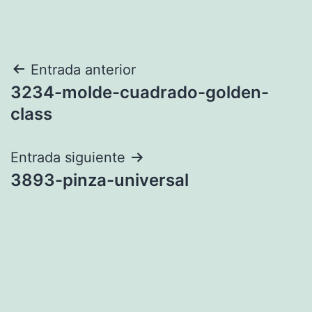
Navegación
Entrada anterior
3234-molde-cuadrado-golden-
de
class
entradas
Entrada siguiente
3893-pinza-universal