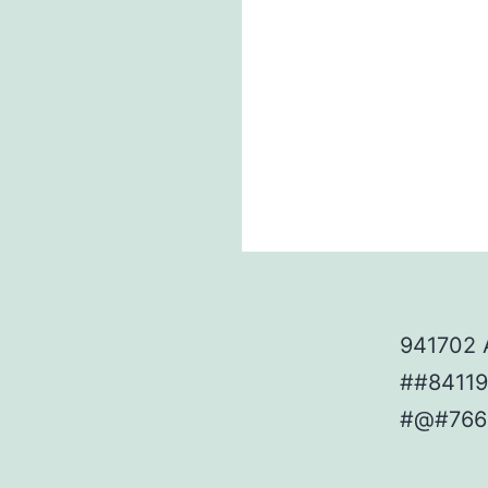
941702 A
##8411
#@#766