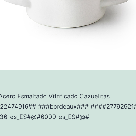
cero Esmaltado Vitrificado Cazuelitas
922474916## ###bordeaux### ####27792921
36-es_ES#@#6009-es_ES#@#