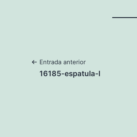
Navegación
Entrada anterior
16185-espatula-l
de
entradas