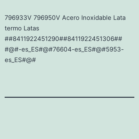
796933V 796950V Acero Inoxidable Lata
termo Latas
##8411922451290##8411922451306##
#@#-es_ES#@#76604-es_ES#@#5953-
es_ES#@#