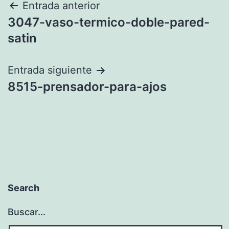
Navegación
Entrada anterior
3047-vaso-termico-doble-pared-
de
satin
entradas
Entrada siguiente
8515-prensador-para-ajos
Search
Buscar...