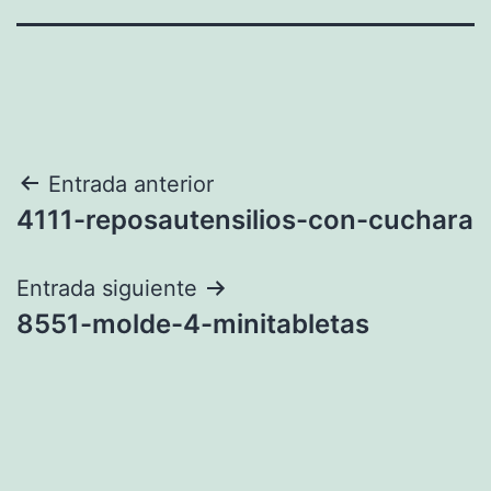
Navegación
Entrada anterior
4111-reposautensilios-con-cuchara
de
entradas
Entrada siguiente
8551-molde-4-minitabletas