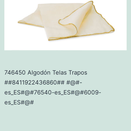
746450 Algodón Telas Trapos
##8411922436860## #@#-
es_ES#@#76540-es_ES#@#6009-
es_ES#@#