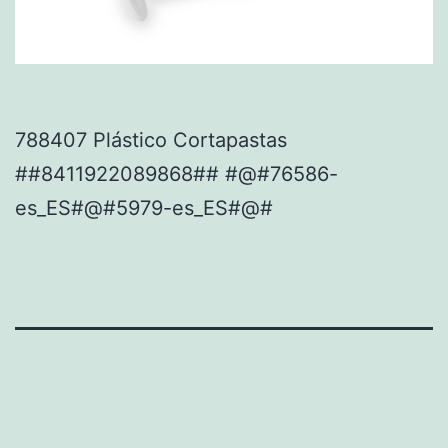
788407 Plástico Cortapastas
##8411922089868## #@#76586-
es_ES#@#5979-es_ES#@#