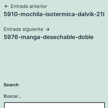
Navegación
Entrada anterior
5910-mochila-isotermica-dalvik-21l
de
entradas
Entrada siguiente
5976-manga-desechable-doble
Search
Buscar...