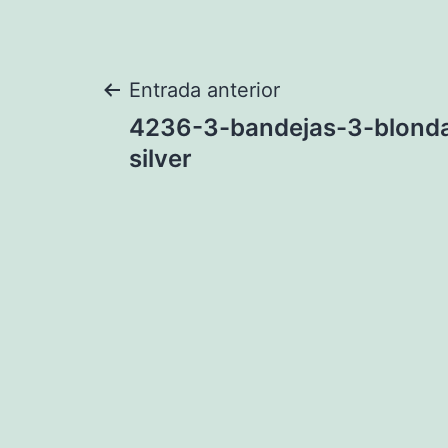
Navegación
Entrada anterior
4236-3-bandejas-3-blond
de
silver
entradas