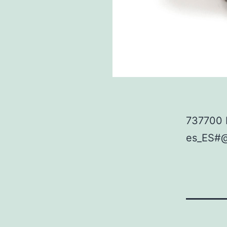
737700 
es_ES#