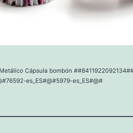
Metálico Cápsula bombón ##8411922092134#
@#76592-es_ES#@#5979-es_ES#@#