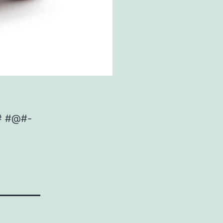
# #@#-