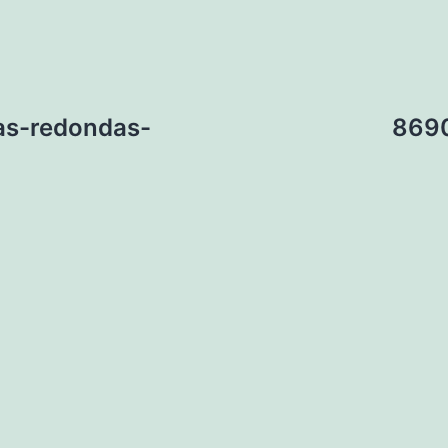
as-redondas-
8690