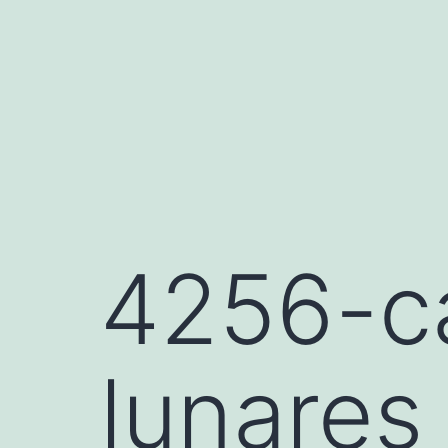
Saltar
al
contenido
4256-c
lunares