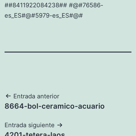
##8411922084238## #@#76586-
es_ES#@#5979-es_ES#@#
Navegación
Entrada anterior
8664-bol-ceramico-acuario
de
entradas
Entrada siguiente
4201-tetera-laos