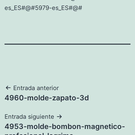
es_ES#@#5979-es_ES#@#
Navegación
Entrada anterior
4960-molde-zapato-3d
de
entradas
Entrada siguiente
4953-molde-bombon-magnetico-