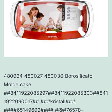
480024 480027 480030 Borosilicato
Molde cake
##8411922085297##8411922085303##841
1922090017## ###kristall###
####65149602#### #@#76578-