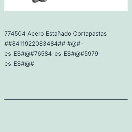
774504 Acero Estañado Cortapastas
##8411922083484## #@#-
es_ES#@#76584-es_ES#@#5979-
es_ES#@#