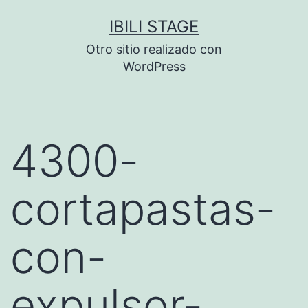
Saltar
IBILI STAGE
al
Otro sitio realizado con
contenido
WordPress
4300-
cortapastas-
con-
expulsor-