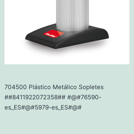
704500 Plástico Metálico Sopletes
##8411922072358## #@#76590-
es_ES#@#5979-es_ES#@#