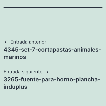
Navegación
Entrada anterior
4345-set-7-cortapastas-animales-
de
marinos
entradas
Entrada siguiente
3265-fuente-para-horno-plancha-
induplus