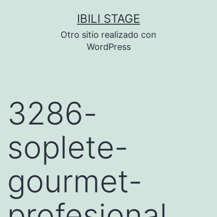
Saltar
IBILI STAGE
al
Otro sitio realizado con
contenido
WordPress
3286-
soplete-
gourmet-
profesional