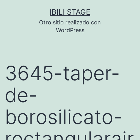
Saltar
IBILI STAGE
al
Otro sitio realizado con
contenido
WordPress
3645-taper-
de-
borosilicato-
rectangularair