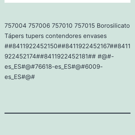
757004 757006 757010 757015 Borosilicato
Tápers tupers contendores envases
##8411922452150##8411922452167##8411
922452174##8411922452181## #@#-
es_ES#@#76618-es_ES#@#6009-
es_ES#@#