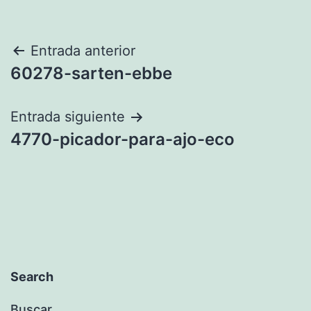
Navegación
Entrada anterior
60278-sarten-ebbe
de
entradas
Entrada siguiente
4770-picador-para-ajo-eco
Search
Buscar...