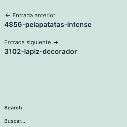
Navegación
Entrada anterior
4856-pelapatatas-intense
de
entradas
Entrada siguiente
3102-lapiz-decorador
Search
Buscar...