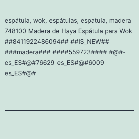
espátula, wok, espátulas, espatula, madera
748100 Madera de Haya Espátula para Wok
##8411922486094## ##IS_NEW##
###madera### ####559723#### #@#-
es_ES#@#76629-es_ES#@#6009-
es_ES#@#