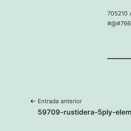
705210 
#@#766
Navegación
Entrada anterior
59709-rustidera-5ply-ele
de