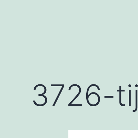
Saltar
al
contenido
3726-ti