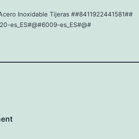
Acero Inoxidable Tijeras ##8411922441581##
20-es_ES#@#6009-es_ES#@#
ment