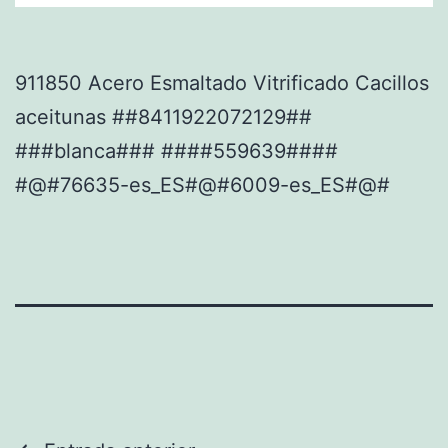
911850 Acero Esmaltado Vitrificado Cacillos
aceitunas ##8411922072129##
###blanca### ####559639####
#@#76635-es_ES#@#6009-es_ES#@#