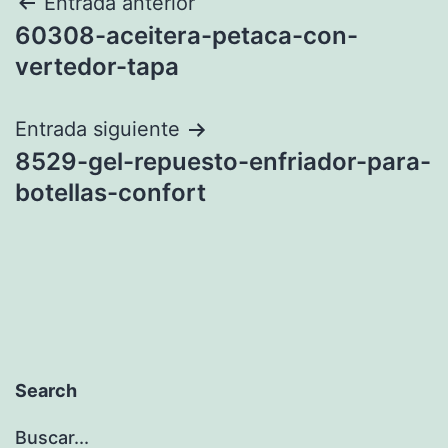
Navegación
Entrada anterior
60308-aceitera-petaca-con-
de
vertedor-tapa
entradas
Entrada siguiente
8529-gel-repuesto-enfriador-para-
botellas-confort
Search
Buscar...