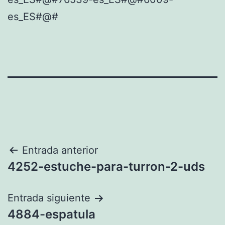
es_ES#@#
Navegación
Entrada anterior
4252-estuche-para-turron-2-uds
de
entradas
Entrada siguiente
4884-espatula