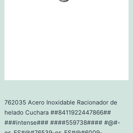
762035 Acero Inoxidable Racionador de
helado Cuchara ##8411922447866##
###intense### ####559738#### #@#-
es_ES#@#76539-es_ES#@#6009-