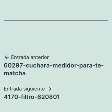
Navegación
Entrada anterior
60297-cuchara-medidor-para-te-
de
matcha
entradas
Entrada siguiente
4170-filtro-620801