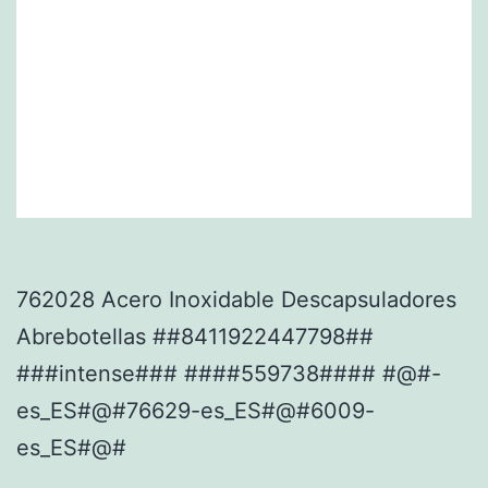
762028 Acero Inoxidable Descapsuladores
Abrebotellas ##8411922447798##
###intense### ####559738#### #@#-
es_ES#@#76629-es_ES#@#6009-
es_ES#@#