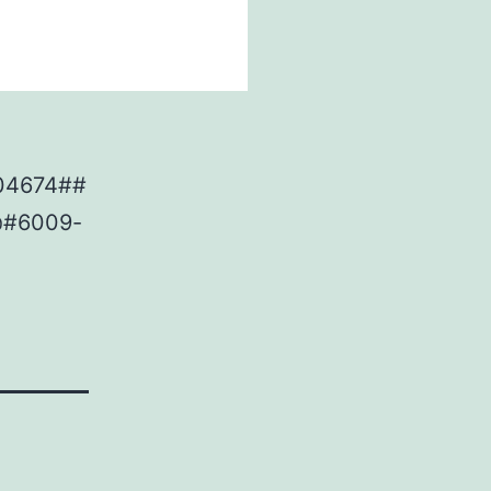
204674##
@#6009-