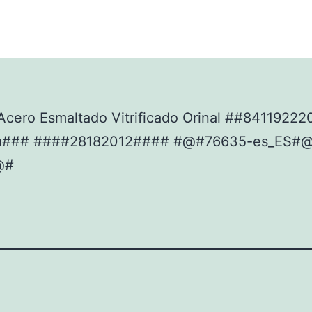
Acero Esmaltado Vitrificado Orinal ##8411922
a### ####28182012#### #@#76635-es_ES#
@#