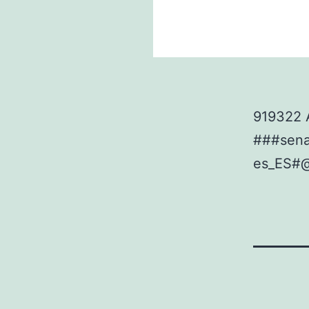
919322 
###sen
es_ES#