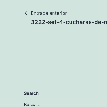
Navegación
Entrada anterior
3222-set-4-cucharas-de-m
de
entradas
Search
Buscar...