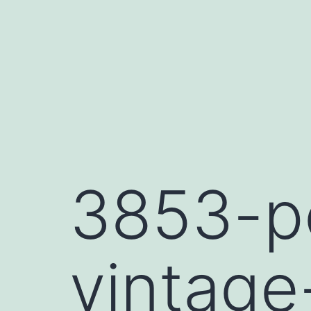
Saltar
al
contenido
3853-p
vintage