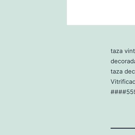
taza vint
decorada
taza dec
Vitrifi
####55