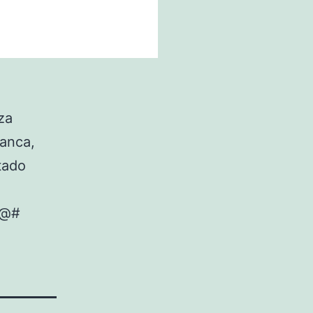
aza
lanca,
tado
#@#