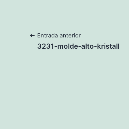
Navegación
Entrada anterior
3231-molde-alto-kristall
de
entradas