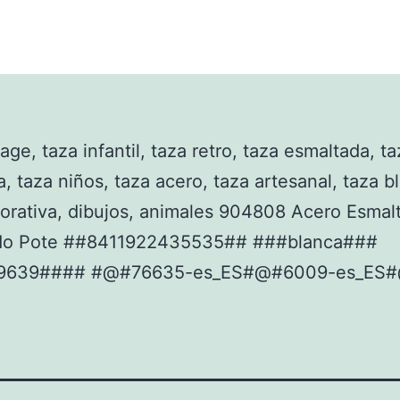
age, taza infantil, taza retro, taza esmaltada, t
, taza niños, taza acero, taza artesanal, taza b
orativa, dibujos, animales 904808 Acero Esmal
cado Pote ##8411922435535## ###blanca###
9639#### #@#76635-es_ES#@#6009-es_ES