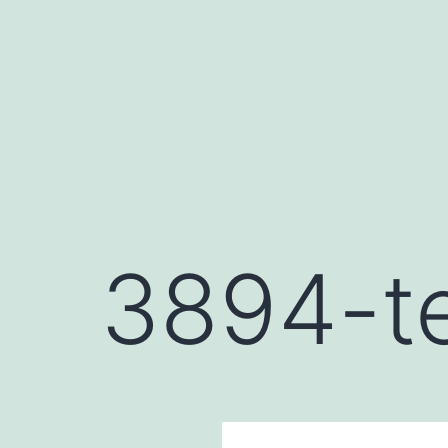
Saltar
al
contenido
3894-te