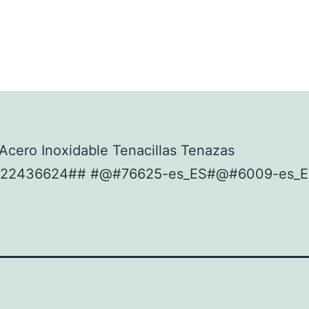
cero Inoxidable Tenacillas Tenazas
922436624## #@#76625-es_ES#@#6009-es_