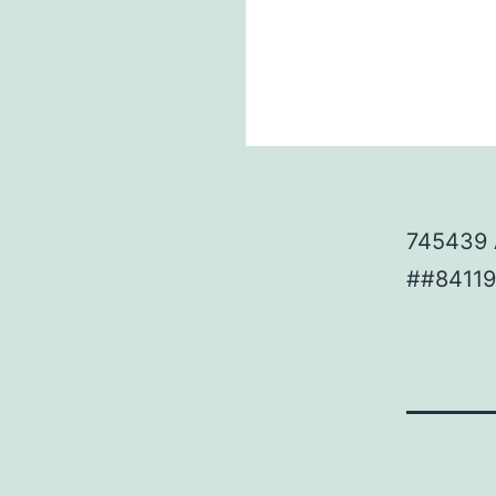
745439 A
##8411