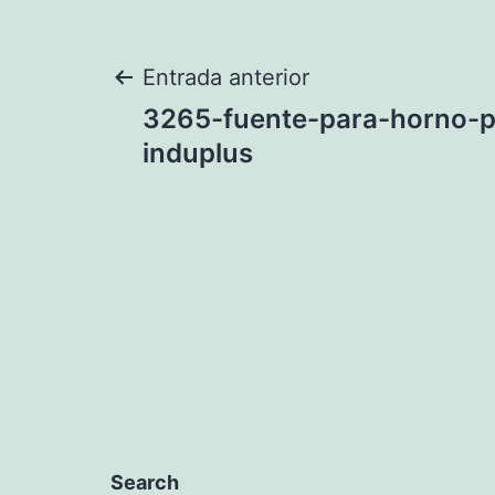
Navegación
Entrada anterior
3265-fuente-para-horno-p
de
induplus
entradas
Search