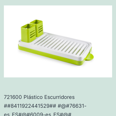
721600 Plástico Escurridores
##8411922441529## #@#76631-
es_ES#@#6009-es_ES#@#