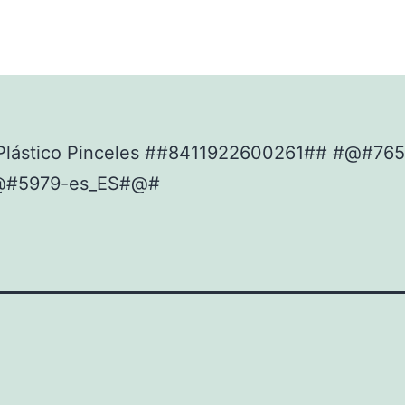
Plástico Pinceles ##8411922600261## #@#765
@#5979-es_ES#@#