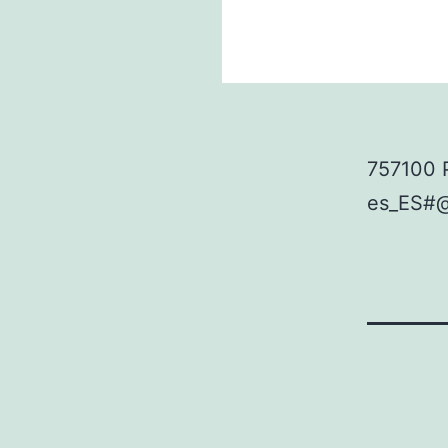
757100 
es_ES#