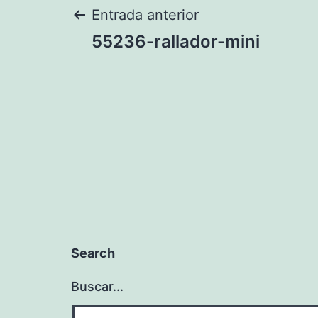
Navegación
Entrada anterior
55236-rallador-mini
de
entradas
Search
Buscar...