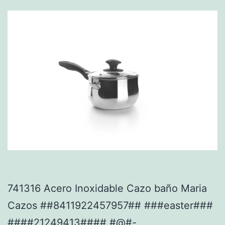
741316 Acero Inoxidable Cazo baño Maria
Cazos ##8411922457957## ###easter###
####21249413#### #@#-