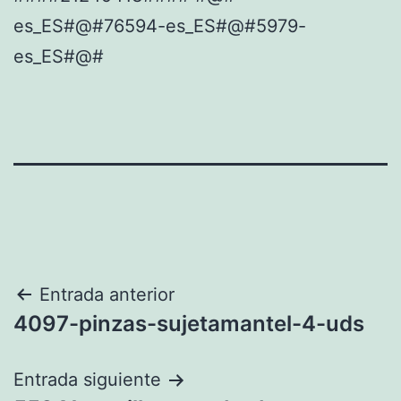
es_ES#@#76594-es_ES#@#5979-
es_ES#@#
Navegación
Entrada anterior
4097-pinzas-sujetamantel-4-uds
de
entradas
Entrada siguiente