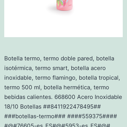
Botella termo, termo doble pared, botella
isotérmica, termo smart, botella acero
inoxidable, termo flamingo, botella tropical,
termo 500 ml, botella hermética, termo
bebidas calientes. 668600 Acero Inoxidable
18/10 Botellas ##8411922478495##
###botellas-termo### ####559375####
#@#76605-es_ES#@#5953-es_ES#@#