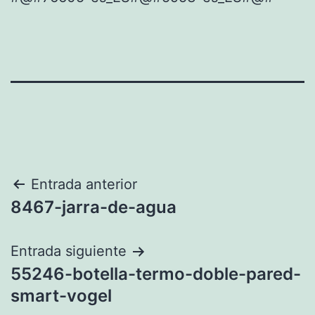
Navegación
Entrada anterior
8467-jarra-de-agua
de
entradas
Entrada siguiente
55246-botella-termo-doble-pared-
smart-vogel