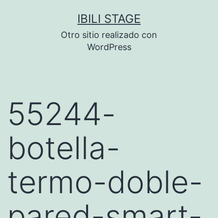
Saltar
IBILI STAGE
al
Otro sitio realizado con
contenido
WordPress
55244-
botella-
termo-doble-
pared-smart-