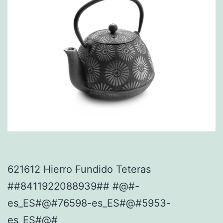
621612 Hierro Fundido Teteras
##8411922088939## #@#-
es_ES#@#76598-es_ES#@#5953-
es_ES#@#