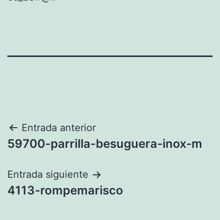
Navegación
Entrada anterior
59700-parrilla-besuguera-inox-m
de
entradas
Entrada siguiente
4113-rompemarisco