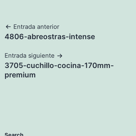
Navegación
Entrada anterior
4806-abreostras-intense
de
entradas
Entrada siguiente
3705-cuchillo-cocina-170mm-
premium
Search