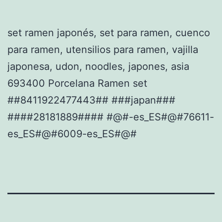
set ramen japonés, set para ramen, cuenco
para ramen, utensilios para ramen, vajilla
japonesa, udon, noodles, japones, asia
693400 Porcelana Ramen set
##8411922477443## ###japan###
####28181889#### #@#-es_ES#@#76611-
es_ES#@#6009-es_ES#@#