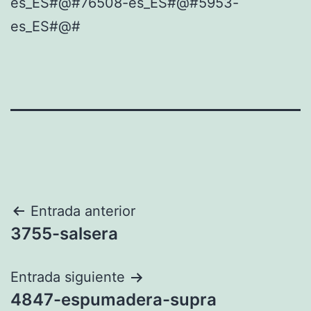
es_ES#@#76508-es_ES#@#5953-
es_ES#@#
Navegación
Entrada anterior
3755-salsera
de
entradas
Entrada siguiente
4847-espumadera-supra