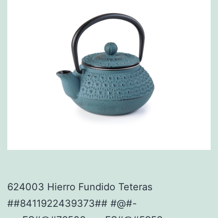
624003 Hierro Fundido Teteras
##8411922439373## #@#-