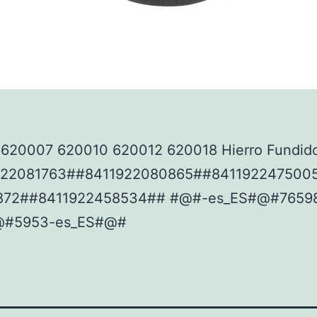
620007 620010 620012 620018 Hierro Fundido
922081763##8411922080865##841192247500
872##8411922458534## #@#-es_ES#@#7659
@#5953-es_ES#@#