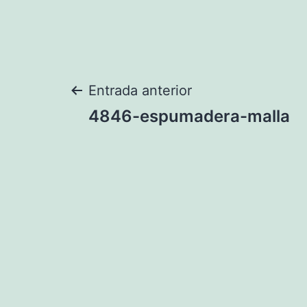
Navegación
Entrada anterior
4846-espumadera-malla
de
entradas