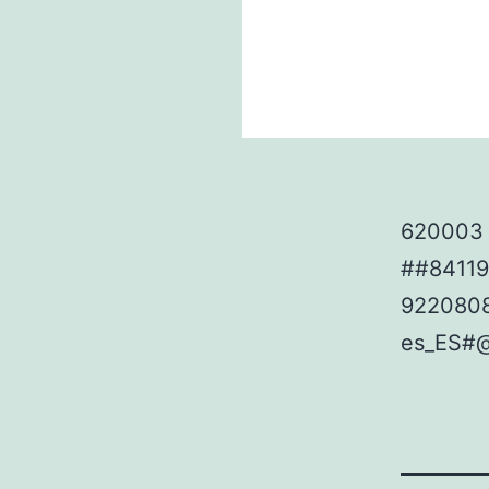
620003 
##8411
922080
es_ES#