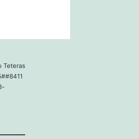
 Teteras
5##8411
8-