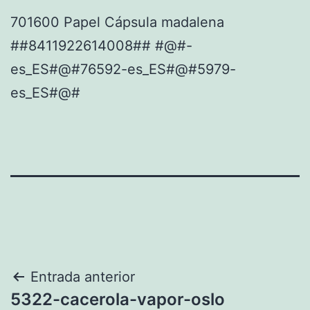
701600 Papel Cápsula madalena
##8411922614008## #@#-
es_ES#@#76592-es_ES#@#5979-
es_ES#@#
Navegación
Entrada anterior
5322-cacerola-vapor-oslo