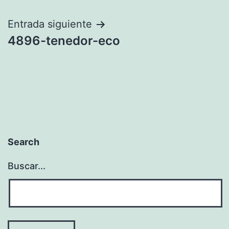
de
entradas
Entrada siguiente
4896-tenedor-eco
Search
Buscar...