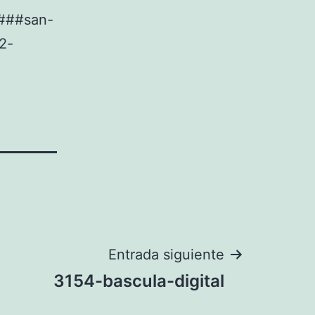
###san-
2-
Entrada siguiente
3154-bascula-digital