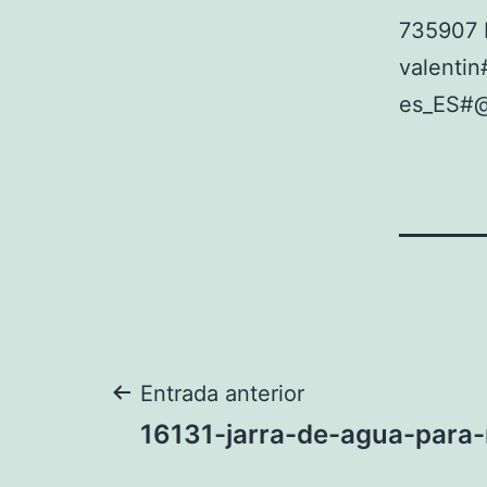
735907 
valent
es_ES#
Navegación
Entrada anterior
16131-jarra-de-agua-para-
de