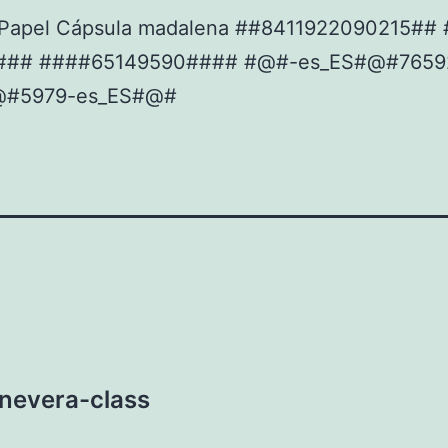
Papel Cápsula madalena ##8411922090215## 
in### ####65149590#### #@#-es_ES#@#7659
@#5979-es_ES#@#
nevera-class