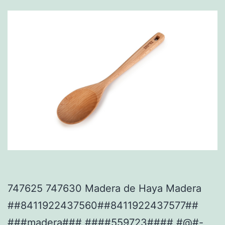
747625 747630 Madera de Haya Madera
##8411922437560##8411922437577##
###madera### ####559723#### #@#-