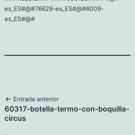
es_ES#@#76629-es_ES#@#6009-
es_ES#@#
Navegación
Entrada anterior
60317-botella-termo-con-boquilla-
de
circus
entradas