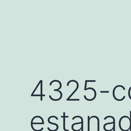
Saltar
al
contenido
4325-c
estanad