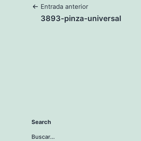
Navegación
Entrada anterior
3893-pinza-universal
de
entradas
Search
Buscar...