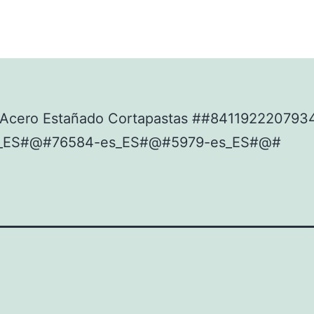
Acero Estañado Cortapastas ##841192220793
_ES#@#76584-es_ES#@#5979-es_ES#@#