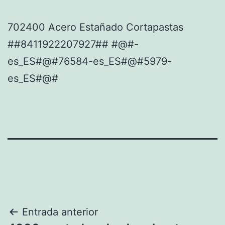
702400 Acero Estañado Cortapastas
##8411922207927## #@#-
es_ES#@#76584-es_ES#@#5979-
es_ES#@#
Navegación
Entrada anterior