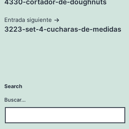
4330-cortador-de-doughnuts
de
entradas
Entrada siguiente
3223-set-4-cucharas-de-medidas
Search
Buscar...