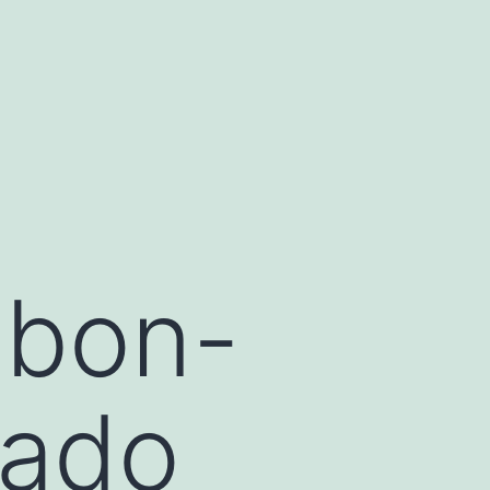
bon-
rado