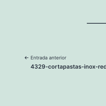
Navegación
Entrada anterior
4329-cortapastas-inox-re
de
entradas