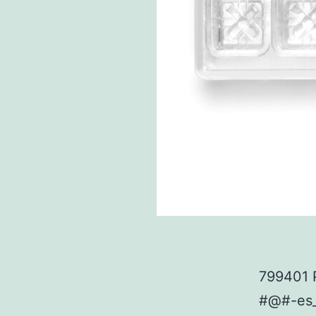
799401 
#@#-es