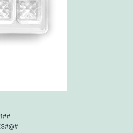
31##
ES#@#