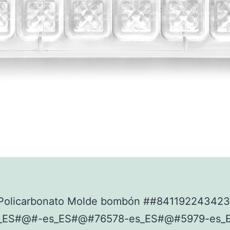
Policarbonato Molde bombón ##84119224342
_ES#@#-es_ES#@#76578-es_ES#@#5979-es_