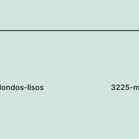
dondos-lisos
3225-me