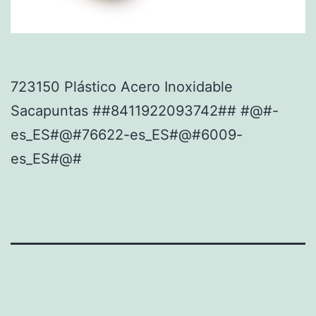
723150 Plástico Acero Inoxidable
Sacapuntas ##8411922093742## #@#-
es_ES#@#76622-es_ES#@#6009-
es_ES#@#