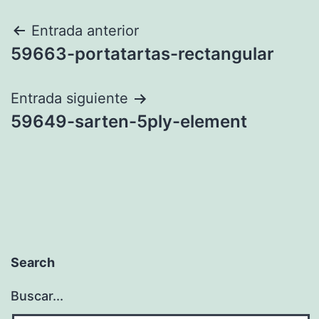
Navegación
Entrada anterior
59663-portatartas-rectangular
de
entradas
Entrada siguiente
59649-sarten-5ply-element
Search
Buscar...