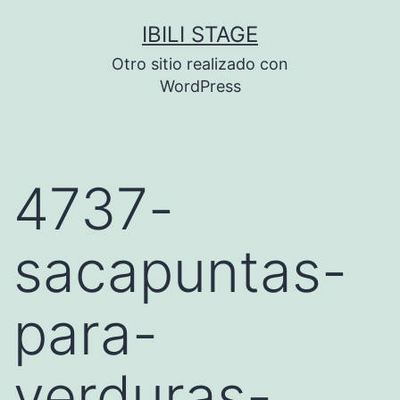
Saltar
IBILI STAGE
al
Otro sitio realizado con
contenido
WordPress
4737-
sacapuntas-
para-
verduras-