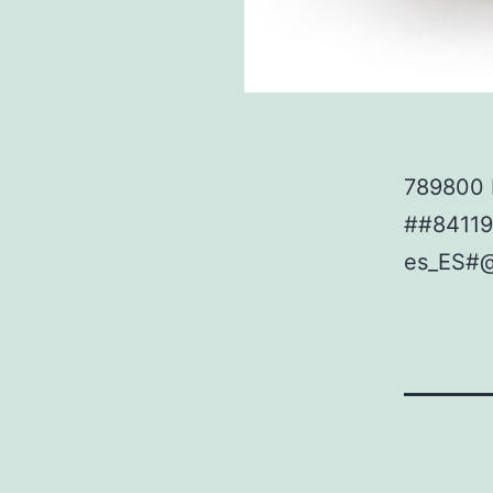
789800 P
##8411
es_ES#