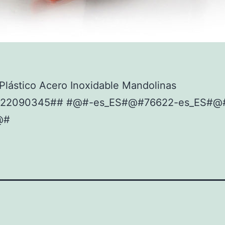
lástico Acero Inoxidable Mandolinas
922090345## #@#-es_ES#@#76622-es_ES#@
@#