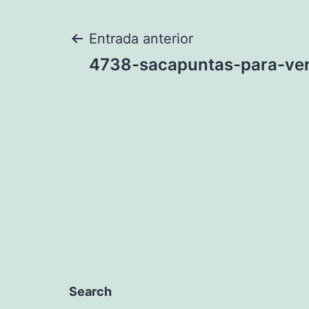
Navegación
Entrada anterior
4738-sacapuntas-para-ve
de
entradas
Search