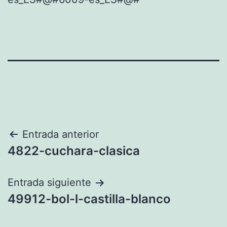
Navegación
Entrada anterior
4822-cuchara-clasica
de
entradas
Entrada siguiente
49912-bol-l-castilla-blanco