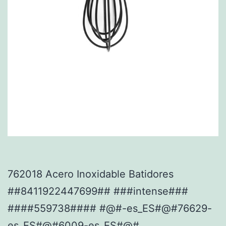
762018 Acero Inoxidable Batidores
##8411922447699## ###intense###
####559738#### #@#-es_ES#@#76629-
es_ES#@#6009-es_ES#@#