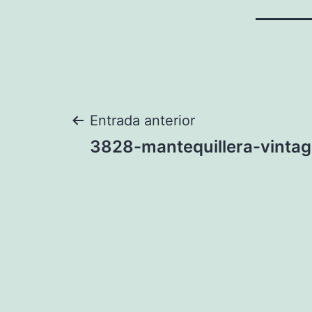
Navegación
Entrada anterior
3828-mantequillera-vinta
de
entradas