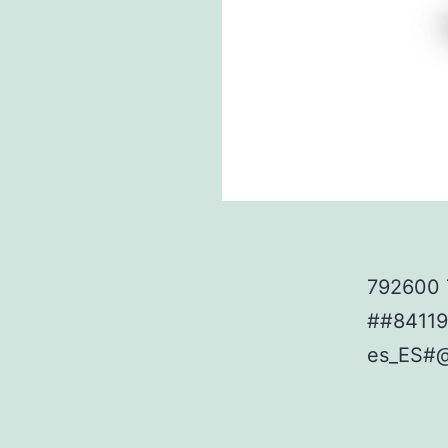
792600 
##8411
es_ES#