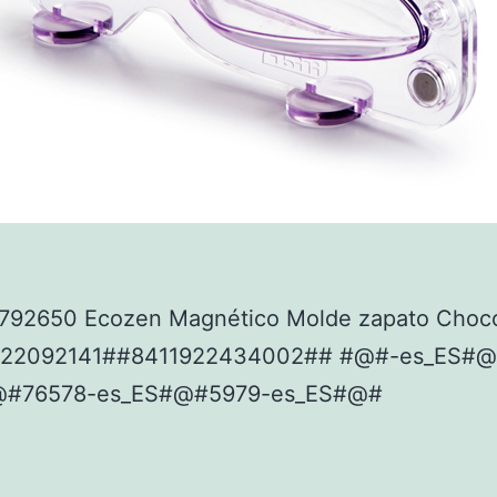
792650 Ecozen Magnético Molde zapato Choco
922092141##8411922434002## #@#-es_ES#@
@#76578-es_ES#@#5979-es_ES#@#