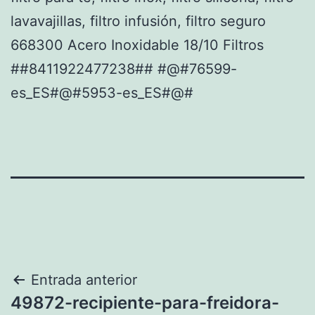
lavavajillas, filtro infusión, filtro seguro
668300 Acero Inoxidable 18/10 Filtros
##8411922477238## #@#76599-
es_ES#@#5953-es_ES#@#
Navegación
Entrada anterior
49872-recipiente-para-freidora-