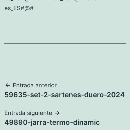
es_ES#@#
Navegación
Entrada anterior
59635-set-2-sartenes-duero-2024
de
entradas
Entrada siguiente
49890-jarra-termo-dinamic