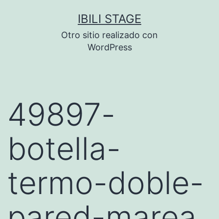
Saltar
IBILI STAGE
al
Otro sitio realizado con
contenido
WordPress
49897-
botella-
termo-doble-
pared-marea