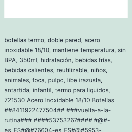
botellas termo, doble pared, acero
inoxidable 18/10, mantiene temperatura, sin
BPA, 350ml, hidratación, bebidas frías,
bebidas calientes, reutilizable, niños,
animales, foca, pulpo, libe irazusta,
antartida, infantil, termo para liquidos,
721530 Acero Inoxidable 18/10 Botellas
##8411922477504## ###vuelta-a-la-
rutina### ####53753267#### #@#-
es_ES#@#76604-es_ES#@#5953-